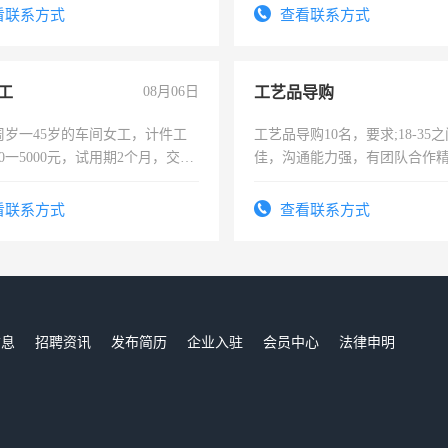
有医学资质的优先，底薪+绩效，
太太等。
看联系方式
查看联系方式
。
工
08月06日
工艺品导购
周岁一45岁的车间女工，计件工
工艺品导购10名，要求;18-35
00一5000元，试用期2个月，交五
佳，沟通能力强，有团队合作
年薪假，年底福利
上进心，有工作经验者优先！
看联系方式
查看联系方式
信息
招聘资讯
发布简历
企业入驻
会员中心
法律申明
们