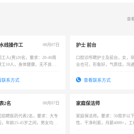
查
水线操作工
08月07日
护士 前台
工人(男)20名，要求：20-40周
口腔诊所聘护士及前台，女，
焊工10人，身体健康，无不良嗜
业也可，形象好，气质佳，沟
：4500-7000元，标准八人间住
强。面试，周日休息。
费发放劳保用品，两班倒，每月
看联系方式
查看联系方式
时发放工资，工作时间10小时
表2名
08月07日
家庭保洁师
司招聘医药代表2名，要求：大专
家庭保洁师。要求：50周岁以
，年龄25-45岁之间，男女均
性、干净利索，月薪4000+，
要具有营销经验，从事过医药代
时间灵活，不需坐班，适合宝