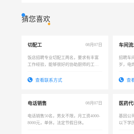
猜您喜欢
切配工
08月07日
车间流
饭店招聘专业切配工两名，要求有丰富
招聘车间
工作经验，能够很好的协助厨师的工
岁，电
作。包吃住，每月有公休，工资3500-
好。薪资
4500。
宿，免
查看联系方式
查
25号准
电话销售
08月07日
医药代
电话销售50名，男女不限，月工资4000-
基因公
8000元，单休，法定节假日休。
以下学历
可，需