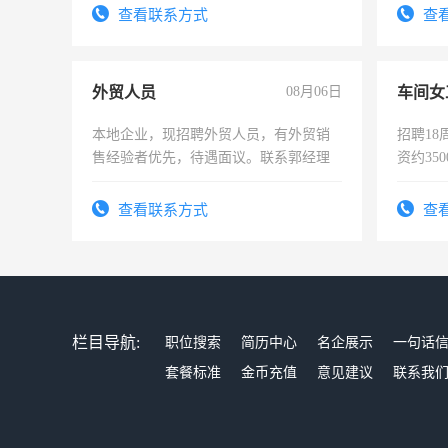
表或者
查看联系方式
查
交五险
外贸人员
08月06日
车间女
本地企业，现招聘外贸人员，有外贸销
招聘18
售经验者优先，待遇面议。联系郭经理
资约35
险，有
查看联系方式
查
栏目导航:
职位搜索
简历中心
名企展示
一句话
套餐标准
金币充值
意见建议
联系我