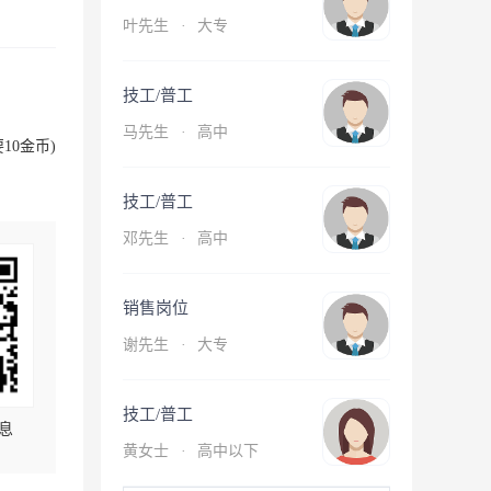
叶先生
·
大专
技工/普工
马先生
·
高中
10金币)
技工/普工
邓先生
·
高中
销售岗位
谢先生
·
大专
技工/普工
息
黄女士
·
高中以下