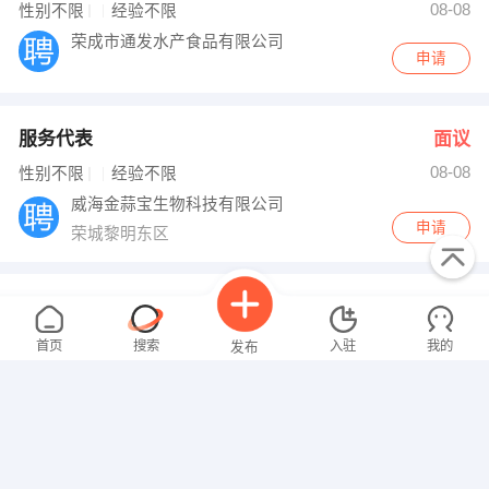
08-08
性别不限
经验不限
荣成市通发水产食品有限公司
申请
服务代表
面议
08-08
性别不限
经验不限
威海金蒜宝生物科技有限公司
申请
荣城黎明东区
韩语翻译
面议
08-08
性别不限
经验不限
首页
搜索
入驻
我的
发布
山东富所机械有限公司
申请
山东东营市垦利县永莘路108号
监理人员
面议