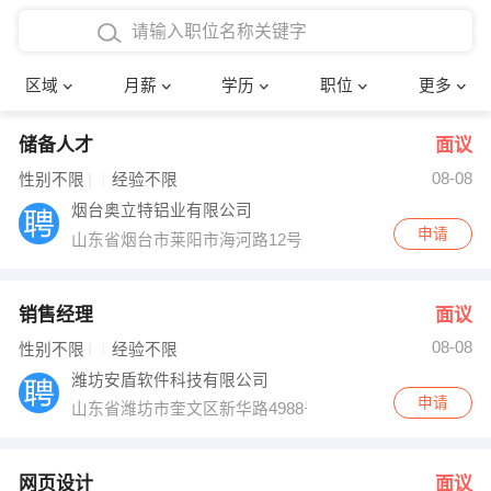
4000-5000元
本科
行政后勤
建筑装潢
确定
区域
月薪
学历
职位
更多
5000-8000元
硕士
销售岗位
教师
储备人才
面议
8000-12000元
博士
文员
护士
08-08
性别不限
经验不限
12000-20000元
财务会计
传单派发
烟台奥立特铝业有限公司
申请
山东省烟台市莱阳市海河路12号
其他
超市零售
促销导购
网络IT
保健按摩
销售经理
面议
08-08
性别不限
经验不限
快递员
前台接待
潍坊安盾软件科技有限公司
申请
山东省潍坊市奎文区新华路4988号五洲时代城B-1116
收银员
技术员/工程师
水电/机修
部门经理
网页设计
面议