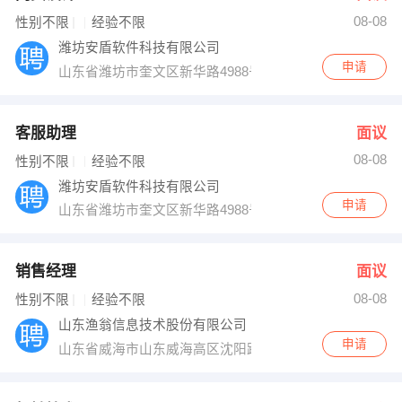
08-08
出纳
保险
性别不限
经验不限
潍坊安盾软件科技有限公司
编辑
法律
申请
山东省潍坊市奎文区新华路4988号五洲时代城B-1116
保洁
贸易采购
客服助理
面议
跟单
理财顾问
08-08
性别不限
经验不限
潍坊安盾软件科技有限公司
其他职位
申请
山东省潍坊市奎文区新华路4988号五洲时代城B-1116
销售经理
面议
08-08
性别不限
经验不限
山东渔翁信息技术股份有限公司
申请
山东省威海市山东威海高区沈阳路108＃创业大厦1102室