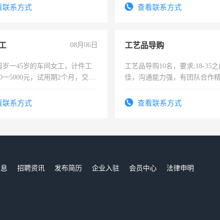
表或者有医学资质的优先，底薪
看联系方式
查看联系方式
交五险。
工
08月06日
工艺品导购
周岁一45岁的车间女工，计件工
工艺品导购10名，要求;18-35
00一5000元，试用期2个月，交五
佳，沟通能力强，有团队合作
年薪假，年底福利
上进心，有工作经验者优先！
看联系方式
查看联系方式
信息
招聘资讯
发布简历
企业入驻
会员中心
法律申明
们