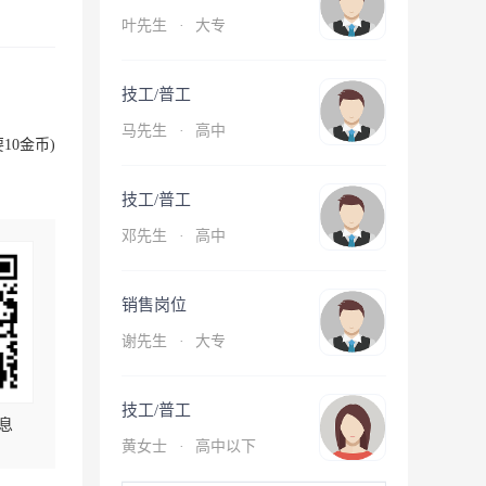
叶先生
·
大专
技工/普工
马先生
·
高中
10金币)
技工/普工
邓先生
·
高中
销售岗位
谢先生
·
大专
技工/普工
息
黄女士
·
高中以下