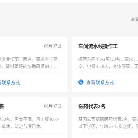
查
08月07日
车间流水线操作工
聘专业切配工两名，要求有丰富
招聘车间工人(男)20名，要求：2
验，能够很好的协助厨师的工
岁，电焊工10人，身体健康，
住，每月有公休，工资3500-
好。薪资：4500-7000元，标
宿，免费发放劳保用品，两班
看联系方式
查看联系方式
25号准时发放工资，工作时间1
售
08月07日
医药代表2名
50名，男女不限，月工资4000-
基因公司招聘医药代表2名，要
元，单休，法定节假日休。
以下学历，年龄25-45岁之间，
可，需要具有营销经验，从事