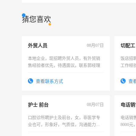
猜您喜欢
外贸人员
08月07日
切配工
本地企业，现招聘外贸人员，有外贸销
饭店招
售经验者优先，待遇面议。联系郭经理
工作经
作。包吃
4500。
查看联系方式
查
护士 前台
08月07日
电话销
口腔诊所聘护士及前台，女，非医学专
电话销售
业也可，形象好，气质佳，沟通能力
8000
强。面试，周日休息。