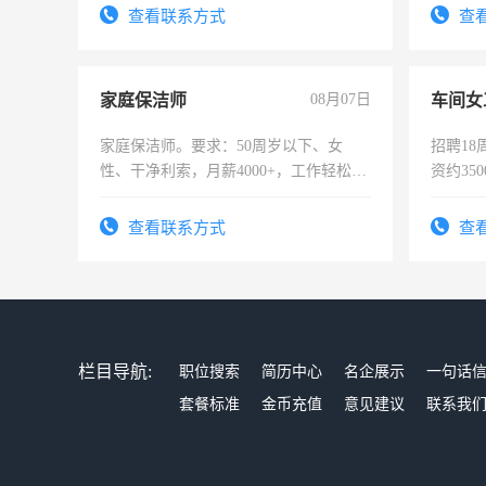
查看联系方式
查
家庭保洁师
08月07日
车间女
家庭保洁师。要求：50周岁以下、女
招聘18
性、干净利索，月薪4000+，工作轻松，
资约35
时间灵活，不需坐班，适合宝妈、全职
险，有
太太等。
查看联系方式
查
栏目导航:
职位搜索
简历中心
名企展示
一句话
套餐标准
金币充值
意见建议
联系我