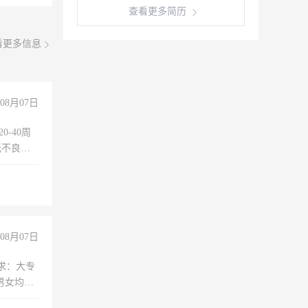
查看更多简历
看更多信息
08月07日
0-40周
无不良嗜
准八人间住
倒，每月
0小时
08月07日
求：大专
男女均
过医药代