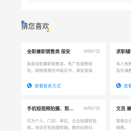
猜您喜欢
全职兼职销售类 保安
08月07日
求职辅
各类全职兼职销售类，有广告销售经
本人有
验，网络管理员中级证书，保安类保安
及任课
队长，形象岗或幼儿园保安，维修水电
师，求
有高低压电工证和十几年工作经验
查看联系方式
查
手机短视频拍摄、剪辑、抖音快手
08月07日
文员 
可为个人、门店、单位、企业拍摄短视
曾做企
频，培训手机拍摄剪辑，教你玩转抖音
销售。