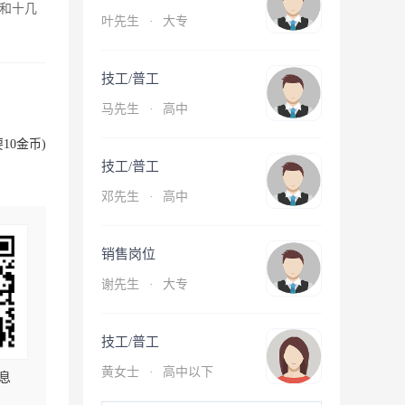
和十几
叶先生
·
大专
技工/普工
马先生
·
高中
10金币)
技工/普工
邓先生
·
高中
销售岗位
谢先生
·
大专
技工/普工
黄女士
·
高中以下
息