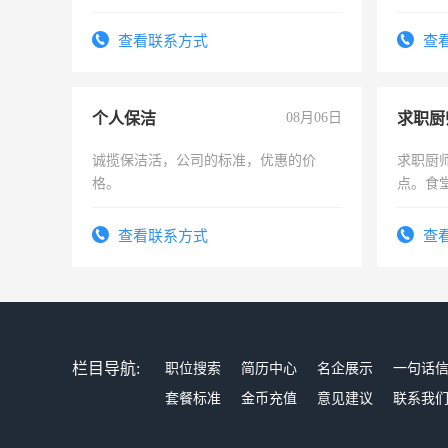
可为个人、门店、单位、企业拍摄短视
频，培训手机拍摄剪辑，教你玩转抖
查看联系方式
查
音！你也可以成为拍摄达人！你也可以
成为拍摄达人！
个人保洁
08月06日
求职厨
诚揽保洁活，公司的标准，优惠的价
求职厨
格。
点。食堂
上
查看联系方式
查
栏目导航:
职位搜索
简历中心
名企展示
一句话
套餐标准
金币充值
意见建议
联系我