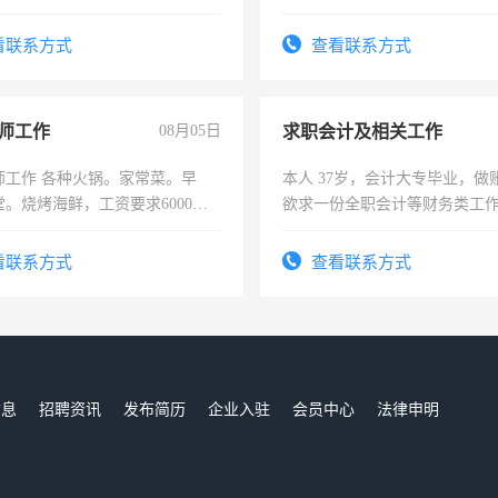
看联系方式
查看联系方式
师工作
08月05日
求职会计及相关工作
师工作 各种火锅。家常菜。早
本人 37岁，会计大专毕业，做
。烧烤海鲜，工资要求6000以
欲求一份全职会计等财务类工
计证
看联系方式
查看联系方式
信息
招聘资讯
发布简历
企业入驻
会员中心
法律申明
们