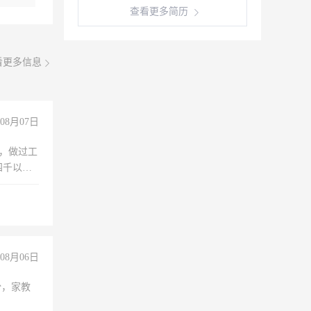
查看更多简历
看更多信息
08月07日
)，做过工
四千以
保险勿扰
08月06日
份，家教