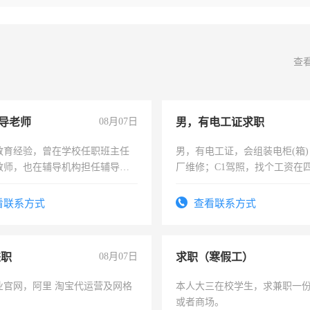
查
导老师
08月07日
男，有电工证求职
教育经验，曾在学校任职班主任
男，有电工证，会组装电柜(箱
教师，也在辅导机构担任辅导教
厂维修；C1驾照，找个工资在
周一至周五辅导老师的工作
上，枣强县以外需要有住宿，
电话
看联系方式
查看联系方式
兼职
08月07日
求职（寒假工）
业官网，阿里 淘宝代运营及网格
本人大三在校学生，求兼职一
或者商场。