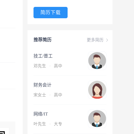
简历下载
推荐简历
更多简历
技工/普工
邓先生
·
高中
财务会计
宋女士
·
高中
网络/IT
叶先生
·
大专