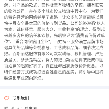
解，对产品的款式、面料版型有独特的掌控。拥有联营
的物流公司，并在多个城市设立物流中转中心，为我们
的特许经营的网络铺平了道路，让众多加盟商能够以最
快捷最安全最优惠的价格收到货品。公司始终遵循“以人
为本、诚信经营、服务大众、丰收共享”的理念，得到越
来越多客户的信任和钦赖，先后被评为“消费者信得过单
位”、“重合同守信用企业”，百姓裤业服务满意品牌市场
最具优势品牌等荣誉称号。工艺成就品牌、细节决定成
败。百斯丽达服饰有限公司默默耕耘、狠抓管理、严把
质量关、条条是精品，努力的把百斯丽达裤装做成中国
百姓穿的起的好裤子，真正诠释出高质低价新概念。以
特许经营方式成功打造百姓自己的品牌，将引导中国裤
装连锁事业迈向辉煌。
联系我们
联 系 人：
岳庆国