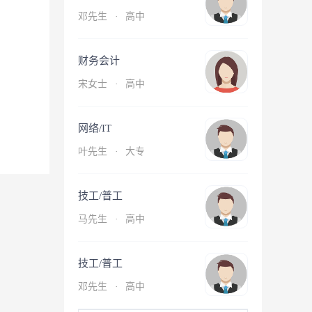
邓先生
·
高中
财务会计
宋女士
·
高中
网络/IT
叶先生
·
大专
技工/普工
马先生
·
高中
技工/普工
邓先生
·
高中